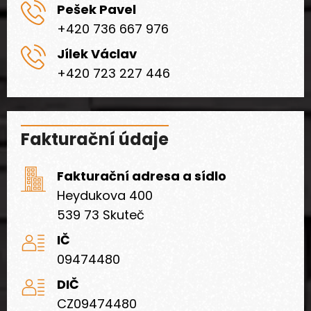
Pešek Pavel
+420 736 667 976
Jílek Václav
+420 723 227 446
Fakturační údaje
Fakturační adresa a sídlo
Heydukova 400
539 73 Skuteč
IČ
09474480
DIČ
CZ09474480