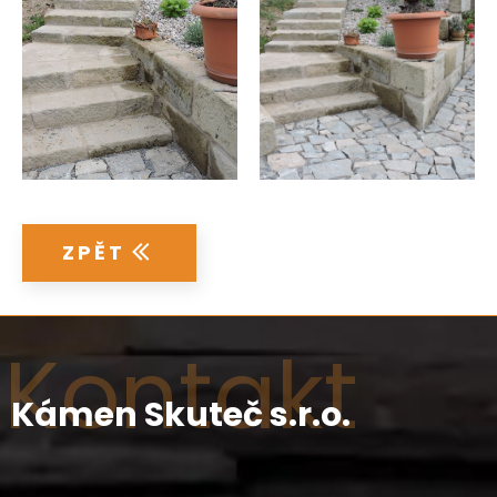
ZPĚT
Kontakt
Kámen Skuteč s.r.o.