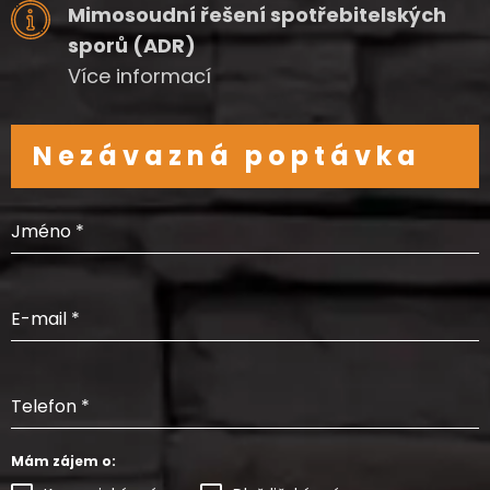
Mimosoudní řešení spotřebitelských
sporů (ADR)
Více informací
Nezávazná poptávka
Jméno
*
E-mail
*
Telefon
*
Mám zájem o: