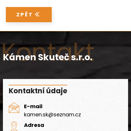
ZPĚT
Kontakt
Kámen Skuteč s.r.o.
Kontaktní údaje
E-mail
kamen.sk@seznam.cz
Adresa