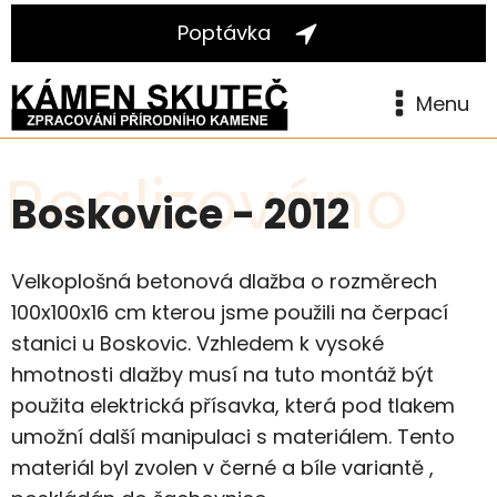
Poptávka
Menu
Realizováno
Boskovice - 2012
Velkoplošná betonová dlažba o rozměrech
100x100x16 cm kterou jsme použili na čerpací
stanici u Boskovic. Vzhledem k vysoké
hmotnosti dlažby musí na tuto montáž být
použita elektrická přísavka, která pod tlakem
umožní další manipulaci s materiálem. Tento
materiál byl zvolen v černé a bíle variantě ,