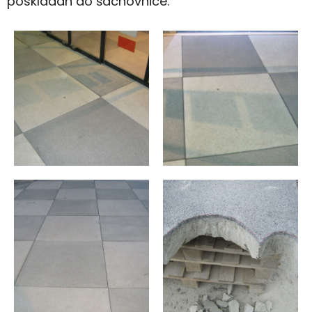
poskládán do šachovnice.