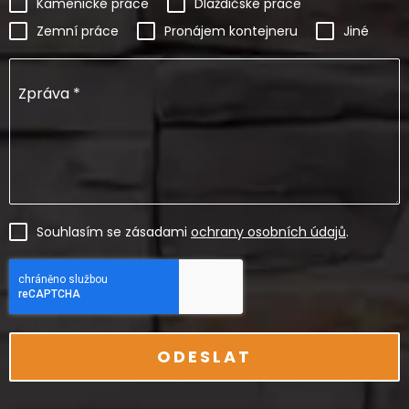
Kamenické práce
Dlaždičské práce
Zemní práce
Pronájem kontejneru
Jiné
Zpráva
*
Souhlasím se zásadami
ochrany osobních údajů
.
ODESLAT