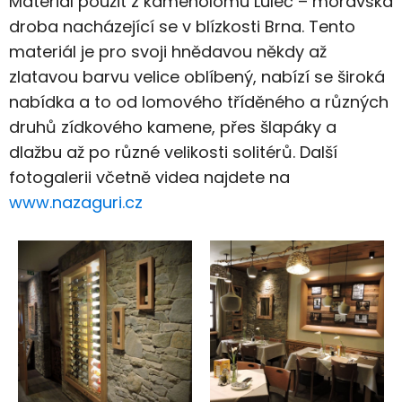
Materiál použit z kamenolomu Luleč – moravská
droba nacházející se v blízkosti Brna. Tento
materiál je pro svoji hnědavou někdy až
zlatavou barvu velice oblíbený, nabízí se široká
nabídka a to od lomového tříděného a různých
druhů zídkového kamene, přes šlapáky a
dlažbu až po různé velikosti solitérů. Další
fotogalerii včetně videa najdete na
www.nazaguri.cz