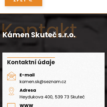
Kontakt
Kámen Skuteč s.r.o.
Kontaktní údaje
E-mail
kamen.sk@seznam.cz
Adresa
Heydukova 400, 539 73 Skuteč
WWW