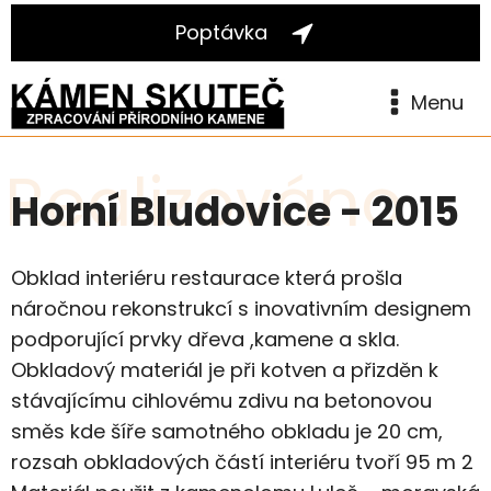
Poptávka
Menu
Realizováno
Horní Bludovice - 2015
Obklad interiéru restaurace která prošla
náročnou rekonstrukcí s inovativním designem
podporující prvky dřeva ,kamene a skla.
Obkladový materiál je při kotven a přizděn k
stávajícímu cihlovému zdivu na betonovou
směs kde šíře samotného obkladu je 20 cm,
rozsah obkladových částí interiéru tvoří 95 m 2