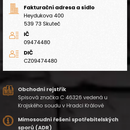
Fakturační adresa a sídlo
Heydukova 400
539 73 Skuteč
IČ
09474480
DIČ
CZ09474480
Obchodní rejstřík
Spisová značka C 46326 vedená u
Krajského soudu v Hradci Králové
Mimosoudní řešení spotřebitelských
sporů (ADR)